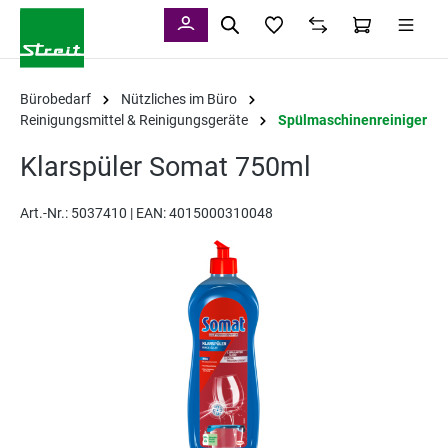
alt springen
Bürobedarf
Nützliches im Büro
Reinigungsmittel & Reinigungsgeräte
Spülmaschinenreiniger
Klarspüler Somat 750ml
Art.-Nr.:
5037410 |
EAN: 4015000310048
Bildergalerie überspringen