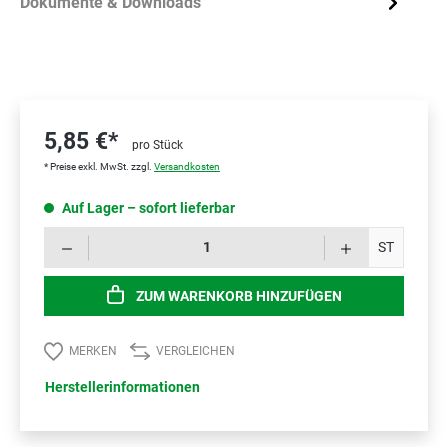
Dokumente & Downloads
5,85 €*
pro Stück
* Preise exkl. MwSt. zzgl.
Versandkosten
Auf Lager – sofort lieferbar
Prod
ST
ZUM WARENKORB HINZUFÜGEN
MERKEN
VERGLEICHEN
Herstellerinformationen