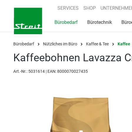
springen
Zur Hauptnavigation springen
SERVICES
SHOP
UNTERNEHME
Bürobedarf
Bürotechnik
Büro
Bürobedarf
Nützliches im Büro
Kaffee & Tee
Kaffee
Kaffeebohnen Lavazza C
Art.-Nr.:
5031614 |
EAN: 8000070027435
Bildergalerie überspringen