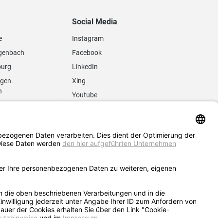
Social Media
e
Instagram
genbach
Facebook
burg
LinkedIn
ngen-
Xing
n
Youtube