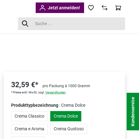
Jetzt anmelden!
32,59 €*
pro Packung á 1000 Gramm
* Preise exkl. MwSt. zzgl.
Versandkosten
Kundenservice
Produkttypbezeichnung
: Crema Dolce
Crema Classico
Crema Dolce
Crema e Aroma
Crema Gustoso