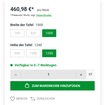
460,98 €*
pro Stück
* Preise exkl. MwSt. zzgl.
Versandkosten
Breite der Tafel
: 1000
700
920
1000
(Diese Option ist zurzeit nicht verfügbar.)
(Diese Option ist zurzeit nicht verfügbar.)
Höhe der Tafel
: 1290
990
1280
1290
(Diese Option ist zurzeit nicht verfügbar.)
(Diese Option ist zurzeit nicht verfügbar.)
Verfügbar in 5–7 Werktagen
Prod
ST
ZUM WARENKORB HINZUFÜGEN
MERKEN
VERGLEICHEN