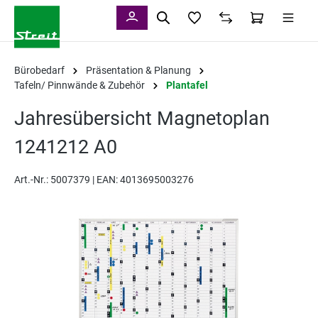
alt springen
Bürobedarf
Präsentation & Planung
Tafeln/ Pinnwände & Zubehör
Plantafel
Jahresübersicht Magnetoplan
1241212 A0
Art.-Nr.:
5007379 |
EAN: 4013695003276
Bildergalerie überspringen