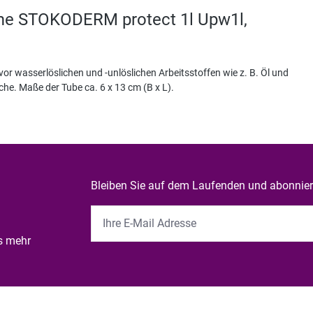
me STOKODERM protect 1l Upw1l,
or wasserlöslichen und -unlöslichen Arbeitsstoffen wie z. B. Öl und
che. Maße der Tube ca. 6 x 13 cm (B x L).
Bleiben Sie auf dem Laufenden und abonniere
es mehr