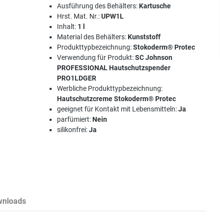
Ausführung des Behälters:
Kartusche
Hrst. Mat. Nr.:
UPW1L
Inhalt:
1 l
Material des Behälters:
Kunststoff
Produkttypbezeichnung:
Stokoderm® Protec
Verwendung für Produkt:
SC Johnson
PROFESSIONAL Hautschutzspender
PRO1LDGER
Werbliche Produkttypbezeichnung:
Hautschutzcreme Stokoderm® Protec
geeignet für Kontakt mit Lebensmitteln:
Ja
parfümiert:
Nein
silikonfrei:
Ja
wnloads