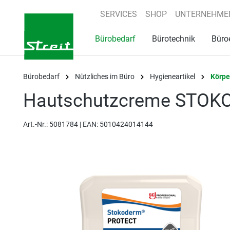
springen
Zur Hauptnavigation springen
SERVICES
SHOP
UNTERNEHME
Bürobedarf
Bürotechnik
Büro
Bürobedarf
Nützliches im Büro
Hygieneartikel
Körpe
Hautschutzcreme STOKOD
Art.-Nr.:
5081784 |
EAN: 5010424014144
Bildergalerie überspringen