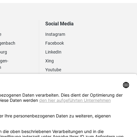
Social Media
e
Instagram
genbach
Facebook
burg
LinkedIn
ngen-
Xing
n
Youtube