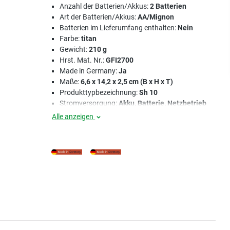
Anzahl der Batterien/Akkus:
2 Batterien
Art der Batterien/Akkus:
AA/Mignon
Batterien im Lieferumfang enthalten:
Nein
Farbe:
titan
Gewicht:
210 g
Hrst. Mat. Nr.:
GFI2700
Made in Germany:
Ja
Maße:
6,6 x 14,2 x 2,5 cm (B x H x T)
Produkttypbezeichnung:
Sh 10
Stromversorgung:
Akku, Batterie, Netzbetrieb
Alle anzeigen