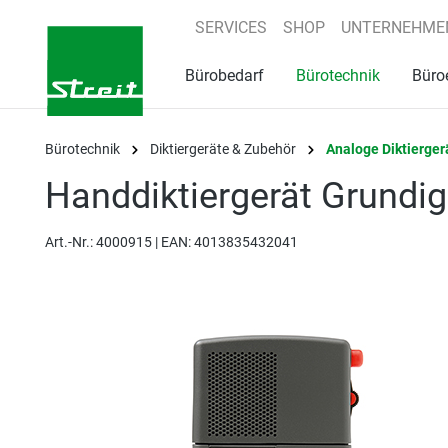
springen
Zur Hauptnavigation springen
SERVICES
SHOP
UNTERNEHME
Bürobedarf
Bürotechnik
Büro
Bürotechnik
Diktiergeräte & Zubehör
Analoge Diktierger
Handdiktiergerät Grundi
Art.-Nr.:
4000915 |
EAN: 4013835432041
Bildergalerie überspringen