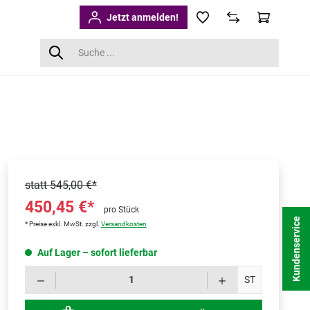
Jetzt anmelden!
statt
545,00 €*
450,45 €*
pro Stück
Kundenservice
* Preise exkl. MwSt. zzgl.
Versandkosten
Auf Lager – sofort lieferbar
Produk
ST