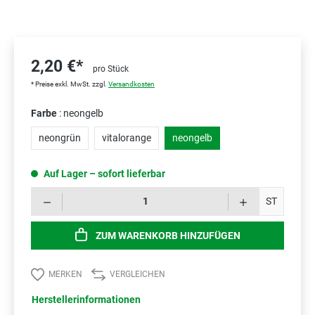
2,20 €*
pro Stück
* Preise exkl. MwSt. zzgl.
Versandkosten
Farbe
: neongelb
neongrün
vitalorange
neongelb
Auf Lager – sofort lieferbar
Prod
ST
ZUM WARENKORB HINZUFÜGEN
MERKEN
VERGLEICHEN
Herstellerinformationen