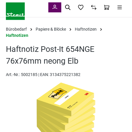
alt springen
Bürobedarf
Papiere & Blöcke
Haftnotizen
Haftnotizen
Haftnotiz Post-It 654NGE
76x76mm neong Elb
Art.-Nr.:
5002185 |
EAN: 3134375221382
Bildergalerie überspringen