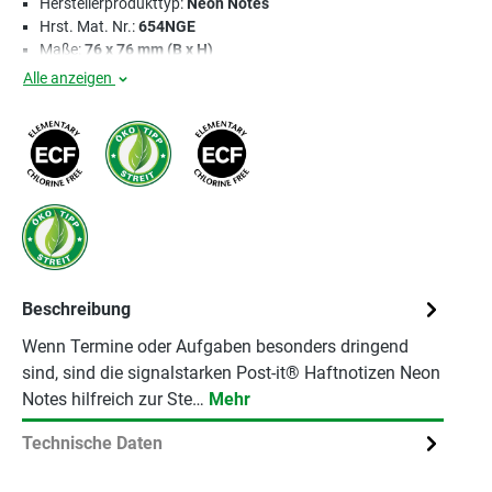
Herstellerprodukttyp:
Neon Notes
Hrst. Mat. Nr.:
654NGE
Maße:
76 x 76 mm (B x H)
Alle anzeigen
Beschreibung
Wenn Termine oder Aufgaben besonders dringend
sind, sind die signalstarken Post-it® Haftnotizen Neon
Notes hilfreich zur Ste…
Mehr
Technische Daten