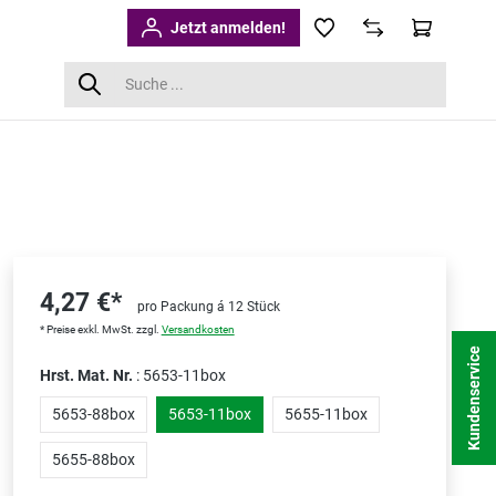
Jetzt anmelden!
4,27 €*
pro Packung á 12 Stück
* Preise exkl. MwSt. zzgl.
Versandkosten
Kundenservice
Hrst. Mat. Nr.
: 5653-11box
5653-88box
5653-11box
5655-11box
5655-88box