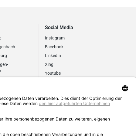
Social Media
e
Instagram
genbach
Facebook
burg
LinkedIn
ngen-
Xing
n
Youtube