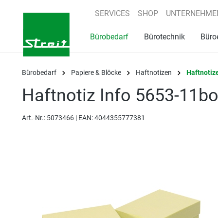
springen
Zur Hauptnavigation springen
SERVICES
SHOP
UNTERNEHME
Bürobedarf
Bürotechnik
Büro
Bürobedarf
Papiere & Blöcke
Haftnotizen
Haftnotiz
Haftnotiz Info 5653-11b
Art.-Nr.:
5073466 |
EAN: 4044355777381
Bildergalerie überspringen