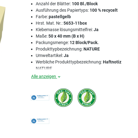
Anzahl der Blätter:
100 Bl./Block
Ausführung des Papiertyps:
100 % recycelt
Farbe:
pastellgelb
Hrst. Mat. Nr.:
5653-11box
Klebemasse lösungsmittelfrei:
Ja
Maße:
50 x 40 mm (B x H)
Packungsmenge:
12 Block/Pack.
Produkttypbezeichnung:
NATURE
Umweltartikel:
Ja
Werbliche Produkttypbezeichnung:
Haftnotiz
NATURE
Alle anzeigen