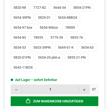
5820-98
7727-82
5644-34
5854-21PN
5654-39PN
5820-01
5654-88BOX
5654-97 box
5654-96box
78909
5654-83
78935
5779-39
5855-76
5654-53
5653-39PN
5669-01-K
5654-63
5820-01PN
5654-20-pk6-a
5855-21-PN
5643-11BOX
Auf Lager – sofort lieferbar
Prod
ST
ZUM WARENKORB HINZUFÜGEN