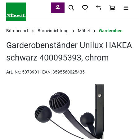
alt springen
Bürobedarf
Büroeinrichtung
Möbel
Garderoben
Garderobenständer Unilux HAKEA
schwarz 400095393, chrom
Art.-Nr.:
5073901 |
EAN: 3595560025435
Bildergalerie überspringen