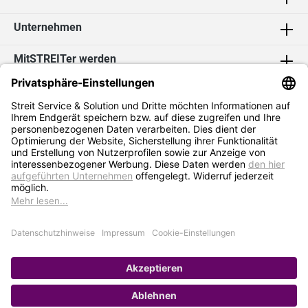
Unternehmen
MitSTREITer werden
Kontakt
Social Media
2026 Streit Service & Solution GmbH & Co. KG
* Alle Preise exkl. MwSt. zzgl.
Versandkosten
Impressum
Datenschutz
AGB
Hinweisgebersystem
Erklärung zur Barrierefreiheit
Verkauf nur an Selbstständige / Gewerbetreibende. Kein Verkauf an