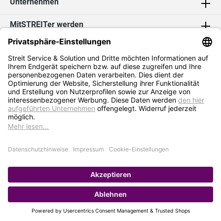
Unternehmen
MitSTREITer werden
Kontakt
Social Media
2026 Streit Service & Solution GmbH & Co. KG
* Alle Preise exkl. MwSt. zzgl.
Versandkosten
Impressum
Datenschutz
AGB
Hinweisgebersystem
Erklärung zur Barrierefreiheit
Verkauf nur an Selbstständige / Gewerbetreibende. Kein Verkauf an
Privat. Preise gelten nur bei Bestellung im Online-Shop