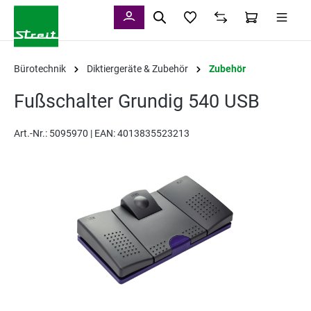
alt springen
Bürotechnik
Diktiergeräte & Zubehör
Zubehör
Fußschalter Grundig 540 USB
Art.-Nr.:
5095970 |
EAN: 4013835523213
Bildergalerie überspringen