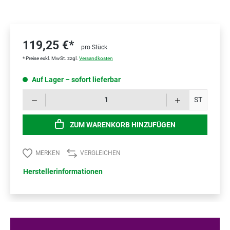
119,25 €*
pro Stück
* Preise exkl. MwSt. zzgl.
Versandkosten
Auf Lager – sofort lieferbar
Prod
ST
ZUM WARENKORB HINZUFÜGEN
MERKEN
VERGLEICHEN
Herstellerinformationen