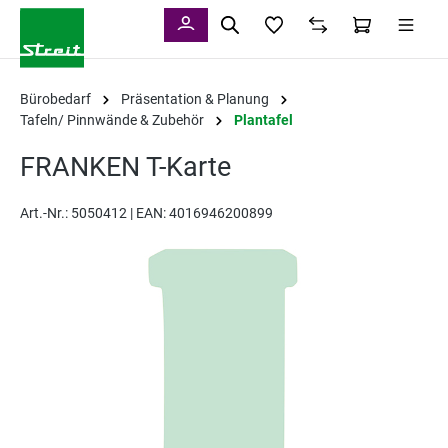
alt springen
Bürobedarf
Präsentation & Planung
Tafeln/ Pinnwände & Zubehör
Plantafel
FRANKEN T-Karte
Art.-Nr.:
5050412 |
EAN: 4016946200899
Bildergalerie überspringen