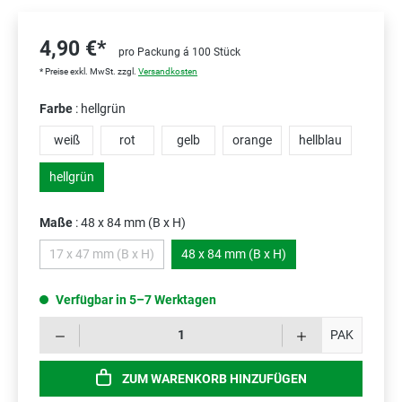
4,90 €*
pro Packung á 100 Stück
* Preise exkl. MwSt. zzgl.
Versandkosten
Farbe
: hellgrün
weiß
rot
gelb
orange
hellblau
hellgrün
Maße
: 48 x 84 mm (B x H)
17 x 47 mm (B x H)
48 x 84 mm (B x H)
(Diese Option ist zurzeit nicht verfügbar.)
Verfügbar in 5–7 Werktagen
Prod
PAK
ZUM WARENKORB HINZUFÜGEN