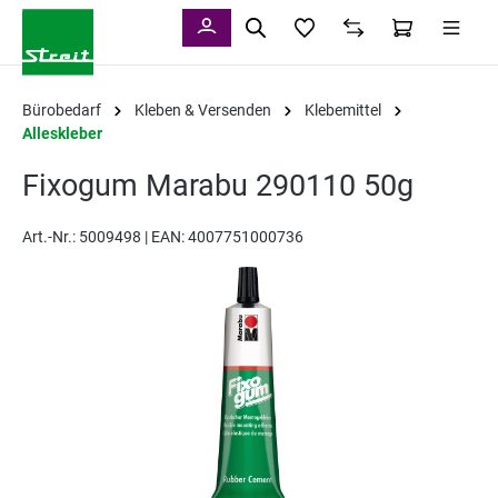
alt springen
Bürobedarf
Kleben & Versenden
Klebemittel
Alleskleber
Fixogum Marabu 290110 50g
Art.-Nr.:
5009498 |
EAN: 4007751000736
Bildergalerie überspringen