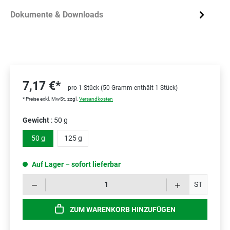
Dokumente & Downloads
7,17 €*
pro 1 Stück (50 Gramm enthält 1 Stück)
* Preise exkl. MwSt. zzgl.
Versandkosten
Gewicht
: 50 g
50 g
125 g
Auf Lager – sofort lieferbar
Prod
ST
ZUM WARENKORB HINZUFÜGEN