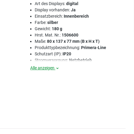
Art des Displays:
digital
Display vorhanden:
Ja
Einsatzbereich:
Innenbereich
Farbe:
silber
Gewicht:
180 g
Hrst. Mat. Nr.:
1506600
Maße:
80 x 137 x 77 mm (B x H x T)
Produkttypbezeichnung:
Primera-Line
Schutzart (IP):
IP20
Stromversorgung:
Netzbetrieb
Alle anzeigen