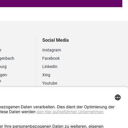
Social Media
e
Instagram
genbach
Facebook
burg
LinkedIn
ngen-
Xing
n
Youtube