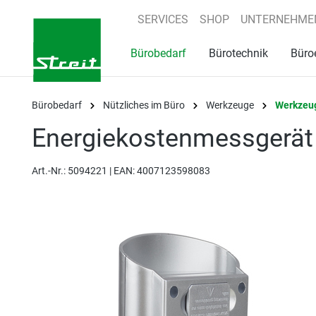
springen
Zur Hauptnavigation springen
SERVICES
SHOP
UNTERNEHME
Bürobedarf
Bürotechnik
Büro
Bürobedarf
Nützliches im Büro
Werkzeuge
Werkzeu
Energiekostenmessgerät
Art.-Nr.:
5094221 |
EAN: 4007123598083
Bildergalerie überspringen