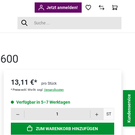
Jetzt anmelden!
6600
13,11 €*
pro Stück
* Preise exkl. MwSt. zzgl.
Versandkosten
Kundenservice
Verfügbar in 5–7 Werktagen
Produk
ST
ZUM WARENKORB HINZUFÜGEN