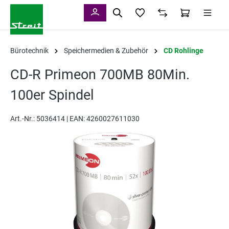
alt springen
Bürotechnik
Speichermedien & Zubehör
CD Rohlinge
CD-R Primeon 700MB 80Min.
100er Spindel
Art.-Nr.:
5036414 |
EAN: 4260027611030
Bildergalerie überspringen