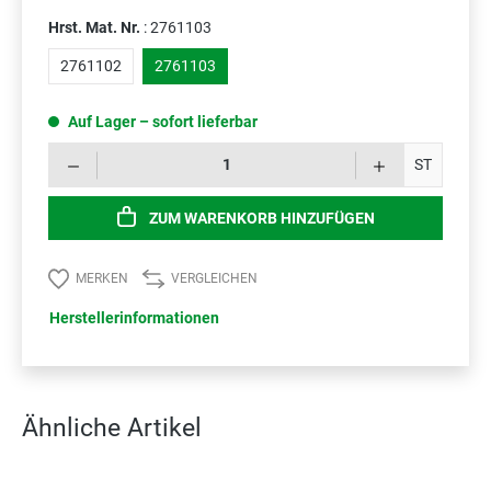
Hrst. Mat. Nr.
: 2761103
2761102
2761103
Auf Lager – sofort lieferbar
Prod
ST
ZUM WARENKORB HINZUFÜGEN
MERKEN
VERGLEICHEN
Herstellerinformationen
Ähnliche Artikel