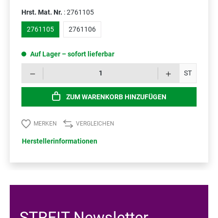
Hrst. Mat. Nr.
: 2761105
2761105
2761106
Auf Lager – sofort lieferbar
Prod
ST
ZUM WARENKORB HINZUFÜGEN
MERKEN
VERGLEICHEN
Herstellerinformationen
STREIT Newsletter