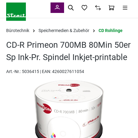
alt springen
Bürotechnik
Speichermedien & Zubehör
CD Rohlinge
CD-R Primeon 700MB 80Min 50er
Sp Ink-Pr. Spindel Inkjet-printable
Art.-Nr.:
5036415 |
EAN: 4260027611054
Bildergalerie überspringen