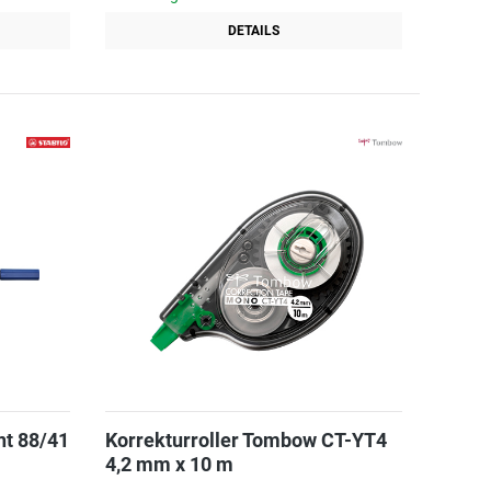
DETAILS
nt 88/41
Korrekturroller Tombow CT-YT4
4,2 mm x 10 m