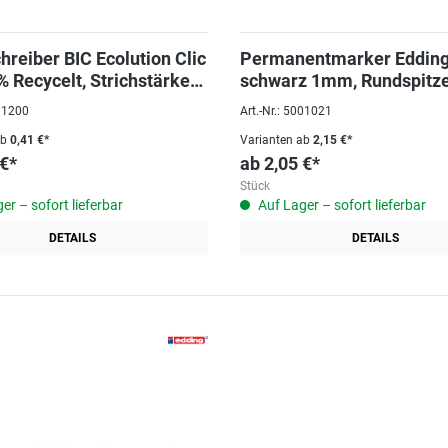
hreiber BIC Ecolution Clic
Permanentmarker Edding
% Recycelt, Strichstärke
schwarz 1mm, Rundspitz
031200
Art.-Nr.: 5001021
ab
0,41 €*
Varianten ab
2,15 €*
 €*
ab
2,05 €*
Stück
er – sofort lieferbar
Auf Lager – sofort lieferbar
DETAILS
DETAILS