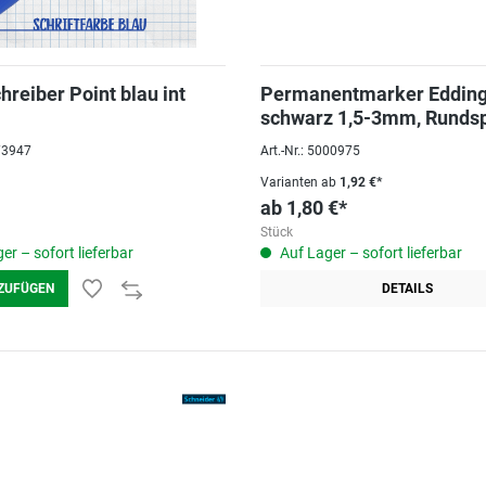
hreiber Point blau int
Permanentmarker Edding
schwarz 1,5-3mm, Rundsp
073947
Art.-Nr.: 5000975
Varianten ab
1,92 €*
ab
1,80 €*
Stück
er – sofort lieferbar
Auf Lager – sofort lieferbar
ZUFÜGEN
DETAILS