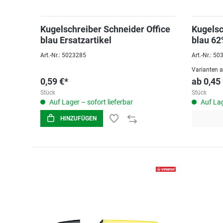
Kugelschreiber Schneider Office
Kugelsc
blau Ersatzartikel
blau 62
0,4mm
Art.-Nr.: 5023285
Art.-Nr.: 5
Varianten 
0,59 €*
ab
0,45
Stück
Stück
Auf Lager – sofort lieferbar
Auf Lag
HINZUFÜGEN