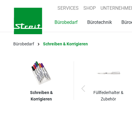
springen
Zur Hauptnavigation springen
SERVICES
SHOP
UNTERNEHME
Bürobedarf
Bürotechnik
Büro
Bürobedarf
Schreiben & Korrigieren
Schreiben &
Füllfederhalter &
Korrigieren
Zubehör