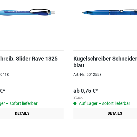
hreib. Slider Rave 1325
Kugelschreiber Schneide
blau
030418
Art.-Nr.: 5012558
 €*
ab
0,75 €*
Stück
er – sofort lieferbar
Auf Lager – sofort lieferbar
DETAILS
DETAILS