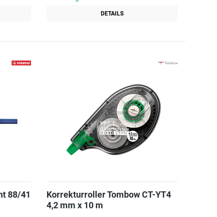
DETAILS
nt 88/41
Korrekturroller Tombow CT-YT4
4,2 mm x 10 m