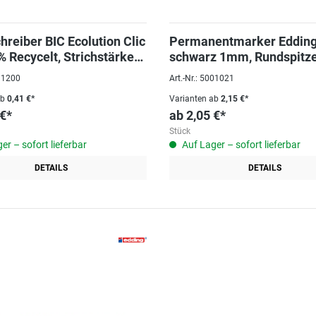
hreiber BIC Ecolution Clic
Permanentmarker Edding
% Recycelt, Strichstärke
schwarz 1mm, Rundspitz
031200
Art.-Nr.: 5001021
ab
0,41 €*
Varianten ab
2,15 €*
 €*
ab
2,05 €*
Stück
er – sofort lieferbar
Auf Lager – sofort lieferbar
DETAILS
DETAILS