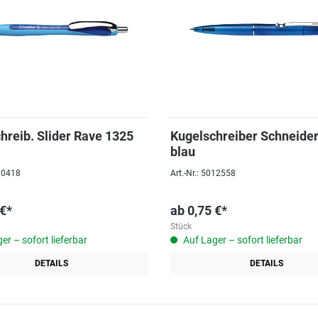
hreib. Slider Rave 1325
Kugelschreiber Schneide
blau
030418
Art.-Nr.: 5012558
 €*
ab
0,75 €*
Stück
er – sofort lieferbar
Auf Lager – sofort lieferbar
DETAILS
DETAILS