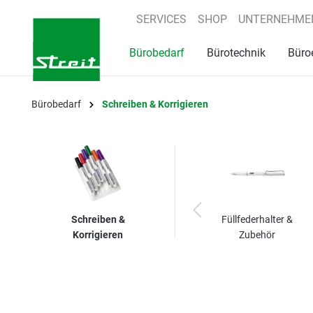
springen
Zur Hauptnavigation springen
SERVICES
SHOP
UNTERNEHME
Bürobedarf
Bürotechnik
Büro
Bürobedarf
Schreiben & Korrigieren
Schreiben &
Füllfederhalter &
Korrigieren
Zubehör