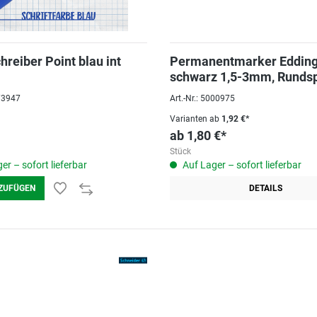
hreiber Point blau int
Permanentmarker Edding
schwarz 1,5-3mm, Rundsp
073947
Art.-Nr.: 5000975
Varianten ab
1,92 €*
ab
1,80 €*
Stück
er – sofort lieferbar
Auf Lager – sofort lieferbar
ZUFÜGEN
DETAILS