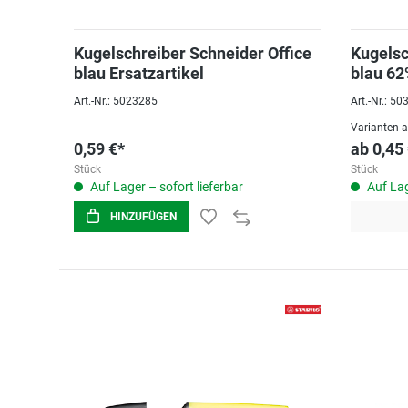
Kugelschreiber Schneider Office
Kugelsc
blau Ersatzartikel
blau 62
0,4mm
Art.-Nr.: 5023285
Art.-Nr.: 5
Varianten 
0,59 €*
ab
0,45
Stück
Stück
Auf Lager – sofort lieferbar
Auf Lag
HINZUFÜGEN