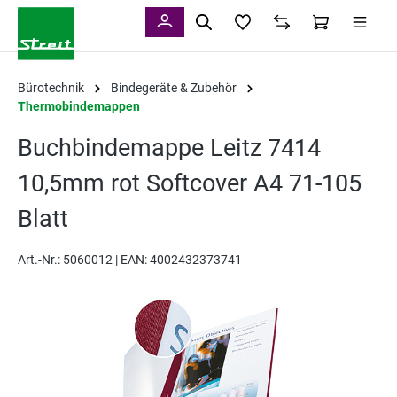
alt springen
Bürotechnik
Bindegeräte & Zubehör
Thermobindemappen
Buchbindemappe Leitz 7414
10,5mm rot Softcover A4 71-105
Blatt
Art.-Nr.:
5060012 |
EAN: 4002432373741
Bildergalerie überspringen