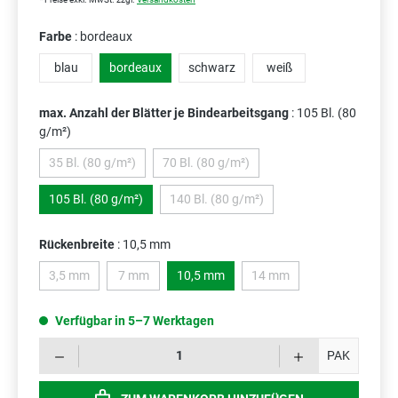
Farbe
: bordeaux
blau
bordeaux
schwarz
weiß
max. Anzahl der Blätter je Bindearbeitsgang
: 105 Bl. (80
g/m²)
35 Bl. (80 g/m²)
70 Bl. (80 g/m²)
(Diese Option ist zurzeit nicht verfügbar.)
(Diese Option ist zurzeit nicht verfügbar.
105 Bl. (80 g/m²)
140 Bl. (80 g/m²)
(Diese Option ist zurzeit nicht verfügba
Rückenbreite
: 10,5 mm
3,5 mm
7 mm
10,5 mm
14 mm
(Diese Option ist zurzeit nicht verfügbar.)
(Diese Option ist zurzeit nicht verfügbar.)
(Diese Option ist zurzeit ni
Verfügbar in 5–7 Werktagen
Prod
PAK