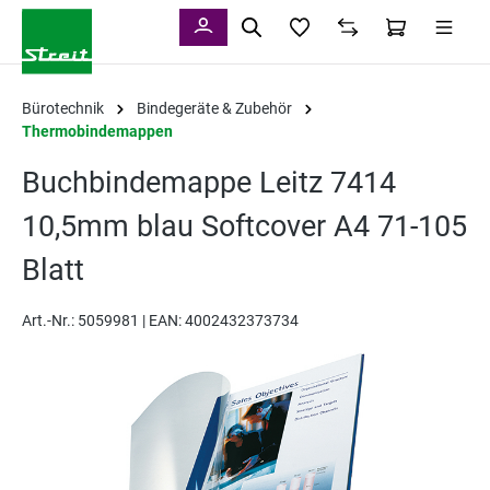
alt springen
Bürotechnik
Bindegeräte & Zubehör
Thermobindemappen
Buchbindemappe Leitz 7414
10,5mm blau Softcover A4 71-105
Blatt
Art.-Nr.:
5059981 |
EAN: 4002432373734
Bildergalerie überspringen