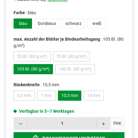
Farbe
: blau
blau
bordeaux
schwarz
weiß
max. Anzahl der Blätter je Bindearbeitsgang
: 105 Bl. (80
g/m²)
35 Bl. (80 g/m²)
70 Bl. (80 g/m²)
(Diese Option ist zurzeit nicht verfügbar.)
(Diese Option ist zurzeit nicht verfügbar.
105 Bl. (80 g/m²)
140 Bl. (80 g/m²)
(Diese Option ist zurzeit nicht verfügba
Rückenbreite
: 10,5 mm
3,5 mm
7 mm
10,5 mm
14 mm
(Diese Option ist zurzeit nicht verfügbar.)
(Diese Option ist zurzeit nicht verfügbar.)
(Diese Option ist zurzeit ni
Verfügbar in 5–7 Werktagen
Prod
PAK