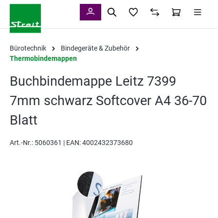
alt springen
Bürotechnik
Bindegeräte & Zubehör
Thermobindemappen
Buchbindemappe Leitz 7399
7mm schwarz Softcover A4 36-70
Blatt
Art.-Nr.:
5060361 |
EAN: 4002432373680
Bildergalerie überspringen