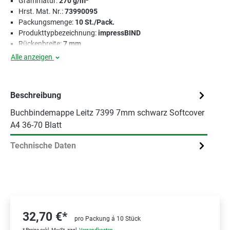
Grammatur:
270 g/m²
Hrst. Mat. Nr.:
73990095
Packungsmenge:
10 St./Pack.
Produkttypbezeichnung:
impressBIND
Rückenbreite:
7 mm
Alle anzeigen
Beschreibung
Buchbindemappe Leitz 7399 7mm schwarz Softcover
A4 36-70 Blatt
Technische Daten
32,70 €*
pro Packung á 10 Stück
* Preise exkl. MwSt. zzgl.
Versandkosten