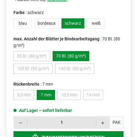
Farbe
: schwarz
blau
bordeaux
schwarz
weiß
max. Anzahl der Blätter je Bindearbeitsgang
: 70 Bl. (80
g/m²)
35 Bl. (80 g/m²)
70 Bl. (80 g/m²)
(Diese Option ist zurzeit nicht verfügbar.)
105 Bl. (80 g/m²)
140 Bl. (80 g/m²)
(Diese Option ist zurzeit nicht verfügbar.)
(Diese Option ist zurzeit nicht verfügba
Rückenbreite
: 7 mm
3,5 mm
7 mm
10,5 mm
14 mm
(Diese Option ist zurzeit nicht verfügbar.)
(Diese Option ist zurzeit nicht verfügbar.)
(Diese Option ist zurzeit ni
Auf Lager – sofort lieferbar
Prod
PAK