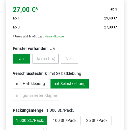
27,00 €*
ab 3
ab
1
29,40 €*
ab
3
27,00 €*
* Preise exkl. MwSt. zzgl.
Versandkosten
Fenster vorhanden
: Ja
Ja
Ja (rechts)
Nein
(Diese Option ist zurzeit nicht verfügbar.)
(Diese Option ist zurzeit nicht verfügbar
Verschlusstechnik
: mit Selbstklebung
mit Haftklebung
mit Selbstklebung
mit gummierter Klappe
(Diese Option ist zurzeit nicht verfügbar.)
Packungsmenge
: 1.000 St./Pack.
1.000 St./Pack.
100 St./Pack.
25 St./Pack.