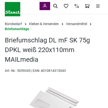
alt springen
Bürobedarf
Kleben & Versenden
Versandmittel
Briefumschläge
Briefumschlag DL mF SK 75g
DPKL weiß 220x110mm
MAILmedia
Art.-Nr.:
5059345 |
EAN: 4010814315043
Bildergalerie überspringen