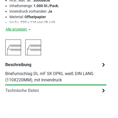
Hrst. Mat. Nr.:
30006838
Inhaltsmenge:
1.000 St./Pack.
Innendruck vorhanden:
Ja
Material:
Offsetpapier
Maße:
220 x 110 mm (B x H)
Alle anzeigen
Beschreibung
Briefumschlag DL mF SK DPKL weiß DIN LANG
(110X220MM), mit Innendruck
Technische Daten