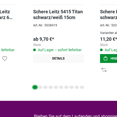
Leitz
Schere Leitz 5415 Titan
Schere 
arz 6
schwarz/weiß 15cm
schwar
Art.-Nr.: 5038419
Art.-Nr.: 5
Varianten a
ab
9,70 €*
11,20 €
Stück
Stück
 lieferbar
Auf Lager – sofort lieferbar
Auf Lage
DETAILS
HIN
Bleiben Sie auf dem Laufenden und abonniere