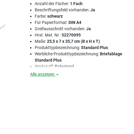
Anzahl der Fächer:
1 Fach
Beschriftungsfeld vorhanden:
Ja
Farbe:
schwarz
Für Papierformat:
DIN A4
Greifausschnitt vorhanden:
Ja
Hrst. Mat. Nr.:
52270095
Maße:
25,5 x 7 x 35,7 cm (B x H x T)
Produkttypbezeichnung:
Standard Plus
Werbliche Produkttypbezeichnung:
Briefablage
Standard Plus
Werkstoff:
Polystyrol
Alle anzeigen