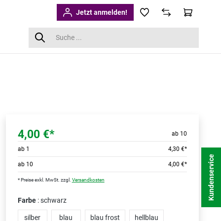
Jetzt anmelden!
4,00 €*
ab 10
ab
1
4,30 €*
Kundenservice
ab
10
4,00 €*
* Preise exkl. MwSt. zzgl.
Versandkosten
Farbe
: schwarz
silber
blau
blau frost
hellblau