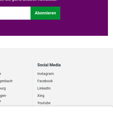
Abonnieren
Social Media
e
Instagram
genbach
Facebook
burg
LinkedIn
ngen-
Xing
n
Youtube