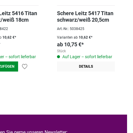
Leitz 5416 Titan
Schere Leitz 5417 Titan
z/weiß 18cm
schwarz/weiß 20,5cm
038422
Art.-Nr.: 5038425
b
10,62 €*
Varianten ab
10,62 €*
*
ab
10,75 €*
Stück
r – sofort lieferbar
Auf Lager – sofort lieferbar
ZUFÜGEN
DETAILS
n Sie gerne unseren Newsletter: