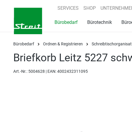
springen
Zur Hauptnavigation springen
SERVICES
SHOP
UNTERNEHME
Bürobedarf
Bürotechnik
Büro
Bürobedarf
Ordnen & Registrieren
Schreibtischorganisat
Briefkorb Leitz 5227 sch
Art.-Nr.:
5004628 |
EAN: 4002432311095
Bildergalerie überspringen