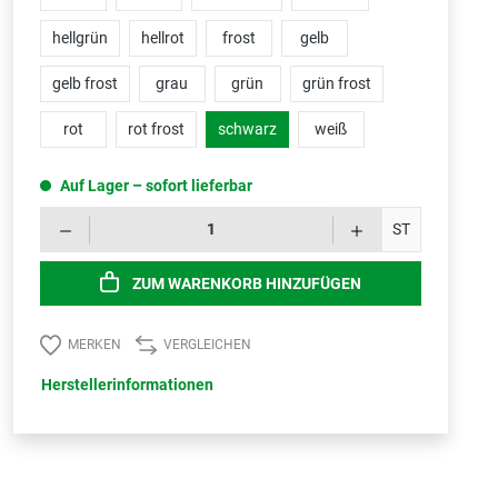
hellgrün
hellrot
frost
gelb
gelb frost
grau
grün
grün frost
rot
rot frost
schwarz
weiß
Auf Lager – sofort lieferbar
Produk
ST
ZUM WARENKORB HINZUFÜGEN
MERKEN
VERGLEICHEN
Herstellerinformationen