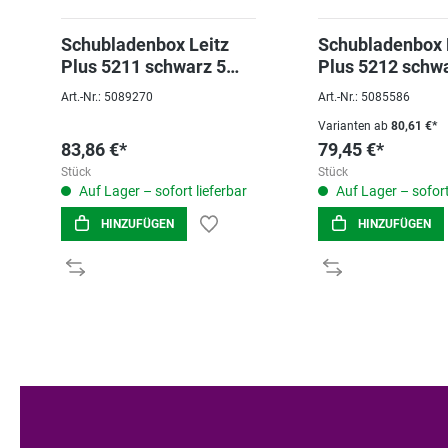
Schubladenbox Leitz
Schubladenbox 
Plus 5211 schwarz 5
Plus 5212 schw
Schubfächer
Schübe
Art.-Nr.: 5089270
Art.-Nr.: 5085586
Varianten ab
80,61 €*
83,86 €*
79,45 €*
Stück
Stück
Auf Lager – sofort lieferbar
Auf Lager – sofort
HINZUFÜGEN
HINZUFÜGEN