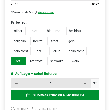
ab
10
4,00 €*
* Preise exkl. MwSt. zzgl.
Versandkosten
Farbe
: rot
silber
blau
blau frost
hellblau
hellgrün
hellrot
frost
gelb
gelb frost
grau
grün
grün frost
rot
rot frost
schwarz
weiß
Auf Lager – sofort lieferbar
Prod
ST
ZUM WARENKORB HINZUFÜGEN
MERKEN
VERGLEICHEN