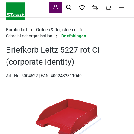
alt springen
Bürobedarf
Ordnen & Registrieren
Schreibtischorganisation
Briefablagen
Briefkorb Leitz 5227 rot Ci
(corporate Identity)
Art.-Nr.:
5004622 |
EAN: 4002432311040
Bildergalerie überspringen