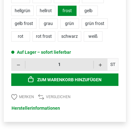
hellgrün
hellrot
frost
gelb
gelb frost
grau
grün
grün frost
rot
rot frost
schwarz
weiß
Auf Lager – sofort lieferbar
Produk
ST
ZUM WARENKORB HINZUFÜGEN
MERKEN
VERGLEICHEN
Herstellerinformationen