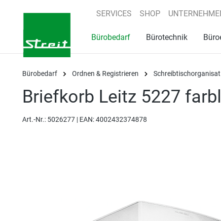
springen
Zur Hauptnavigation springen
SERVICES
SHOP
UNTERNEHME
Bürobedarf
Bürotechnik
Büro
Bürobedarf
Ordnen & Registrieren
Schreibtischorganisat
Briefkorb Leitz 5227 farb
Art.-Nr.:
5026277 |
EAN: 4002432374878
Bildergalerie überspringen