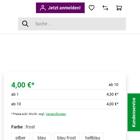
Jetzt anmelden!
4,00 €*
ab 10
ab
1
4,30 €*
Kundenservice
ab
10
4,00 €*
* Preise exkl. MwSt. zzgl.
Versandkosten
Farbe
: frost
silber
blau
blau frost
hellblau