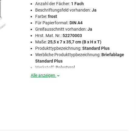
Anzahl der Fächer:
1 Fach
Beschriftungsfeld vorhanden:
Ja
Farbe:
frost
Für Papierformat:
DIN A4
Greifausschnitt vorhanden:
Ja
Hrst. Mat. Nr.:
52270003
Maße:
25,5 x 7 x 35,7 cm (B x H x T)
Produkttypbezeichnung:
Standard Plus
Werbliche Produkttypbezeichnung:
Briefablage
Standard Plus
Werkstoff:
Polystyrol
Alle anzeigen