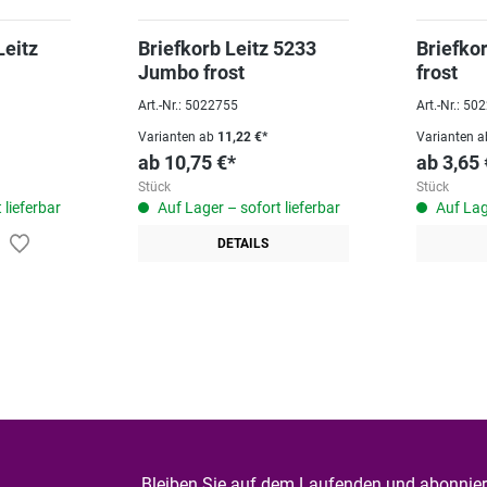
Leitz
Briefkorb Leitz 5233
Briefko
Jumbo frost
frost
Art.-Nr.: 5022755
Art.-Nr.: 5
Varianten ab
11,22 €*
Varianten a
ab
10,75 €*
ab
3,65 
Stück
Stück
 lieferbar
Auf Lager – sofort lieferbar
Auf Lage
DETAILS
Bleiben Sie auf dem Laufenden und abonniere