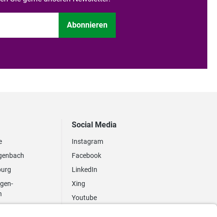
Abonnieren
Social Media
e
Instagram
genbach
Facebook
burg
LinkedIn
ngen-
Xing
n
Youtube