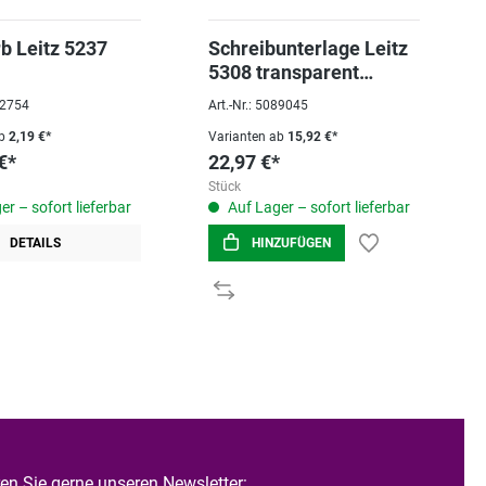
rb Leitz 5237
Schreibunterlage Leitz
5308 transparent
65x50cm PVC
022754
Art.-Nr.: 5089045
b
2,19 €*
Varianten ab
15,92 €*
€*
22,97 €*
Stück
r – sofort lieferbar
Auf Lager – sofort lieferbar
DETAILS
HINZUFÜGEN
n Sie gerne unseren Newsletter: