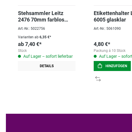
Stehsammler Leitz
Etikettenhalter 
2476 70mm farblos
6005 glasklar
Kunststoff
Art.-Nr.: 5022756
Art.-Nr.: 5061090
Varianten ab
6,35 €*
ab
7,40 €*
4,80 €*
Stück
Packung á 10 Stück
Auf Lager – sofort lieferbar
Auf Lager – sofort
DETAILS
HINZUFÜGEN