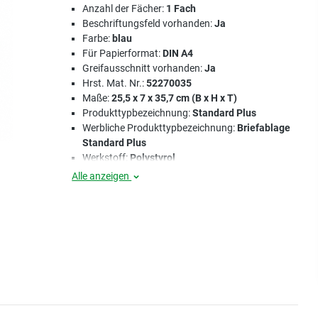
Anzahl der Fächer:
1 Fach
Beschriftungsfeld vorhanden:
Ja
Farbe:
blau
Für Papierformat:
DIN A4
Greifausschnitt vorhanden:
Ja
Hrst. Mat. Nr.:
52270035
Maße:
25,5 x 7 x 35,7 cm (B x H x T)
Produkttypbezeichnung:
Standard Plus
Werbliche Produkttypbezeichnung:
Briefablage
Standard Plus
Werkstoff:
Polystyrol
Alle anzeigen