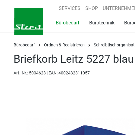
springen
Zur Hauptnavigation springen
SERVICES
SHOP
UNTERNEHME
Bürobedarf
Bürotechnik
Büro
Bürobedarf
Ordnen & Registrieren
Schreibtischorganisat
Briefkorb Leitz 5227 blau 
Art.-Nr.:
5004623 |
EAN: 4002432311057
Bildergalerie überspringen