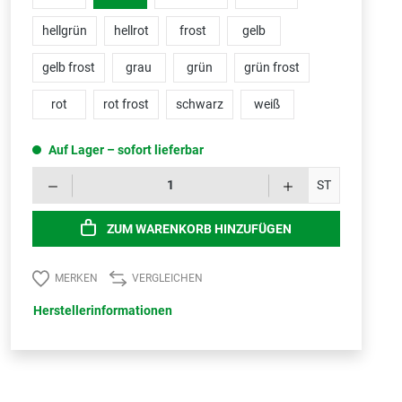
hellgrün
hellrot
frost
gelb
gelb frost
grau
grün
grün frost
rot
rot frost
schwarz
weiß
Auf Lager – sofort lieferbar
Produk
ST
ZUM WARENKORB HINZUFÜGEN
MERKEN
VERGLEICHEN
Herstellerinformationen