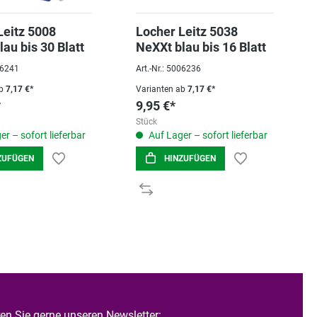
Leitz 5008
Locher Leitz 5038
au bis 30 Blatt
NeXXt blau bis 16 Blatt
006241
Art.-Nr.: 5006236
b
7,17 €*
Varianten ab
7,17 €*
*
9,95 €*
Stück
r – sofort lieferbar
Auf Lager – sofort lieferbar
ZUFÜGEN
HINZUFÜGEN
n Sie gerne unseren Newsletter: