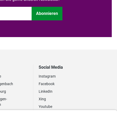
Abonnieren
Social Media
e
Instagram
genbach
Facebook
burg
LinkedIn
ngen-
Xing
n
Youtube