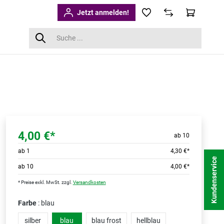
Jetzt anmelden!
4,00 €*
ab 10
ab
1
4,30 €*
Kundenservice
ab
10
4,00 €*
* Preise exkl. MwSt. zzgl.
Versandkosten
Farbe
: blau
silber
blau
blau frost
hellblau