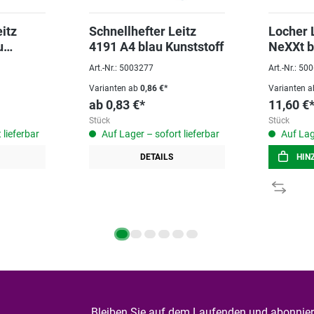
itz
Schnellhefter Leitz
Locher 
u
4191 A4 blau Kunststoff
NeXXt bl
Art.-Nr.: 5003277
Art.-Nr.: 5
Varianten ab
0,86 €*
Varianten a
ab
0,83 €*
11,60 €
Stück
Stück
 lieferbar
Auf Lager – sofort lieferbar
Auf Lage
DETAILS
HIN
Bleiben Sie auf dem Laufenden und abonniere