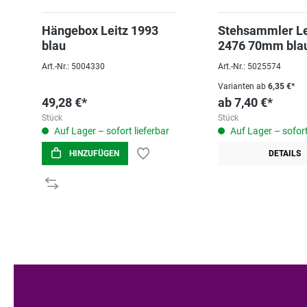
Hängebox Leitz 1993
Stehsammler Le
blau
2476 70mm bla
Kunststoff
Art.-Nr.: 5004330
Art.-Nr.: 5025574
Varianten ab
6,35 €*
49,28 €*
ab
7,40 €*
Stück
Stück
Auf Lager – sofort lieferbar
Auf Lager – sofort
HINZUFÜGEN
DETAILS