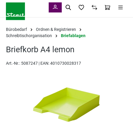
alt springen
Bürobedarf
Ordnen & Registrieren
Schreibtischorganisation
Briefablagen
Briefkorb A4 lemon
Art.-Nr.:
5087247 |
EAN: 4010730028317
Bildergalerie überspringen