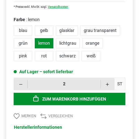
* Preise exkl. MwSt. zzgl.
Versandkosten
Farbe
: lemon
blau
gelb
glasklar
grau transparent
grün
lemon
lichtgrau
orange
pink
rot
schwarz
weiß
Auf Lager – sofort lieferbar
Prod
ST
ZUM WARENKORB HINZUFÜGEN
MERKEN
VERGLEICHEN
Herstellerinformationen