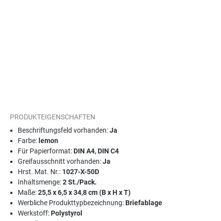
PRODUKTEIGENSCHAFTEN
Beschriftungsfeld vorhanden:
Ja
Farbe:
lemon
Für Papierformat:
DIN A4, DIN C4
Greifausschnitt vorhanden:
Ja
Hrst. Mat. Nr.:
1027-X-50D
Inhaltsmenge:
2 St./Pack.
Maße:
25,5 x 6,5 x 34,8 cm (B x H x T)
Werbliche Produkttypbezeichnung:
Briefablage
Werkstoff:
Polystyrol