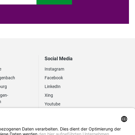
Social Media
e
Instagram
genbach
Facebook
burg
LinkedIn
ngen-
Xing
n
Youtube