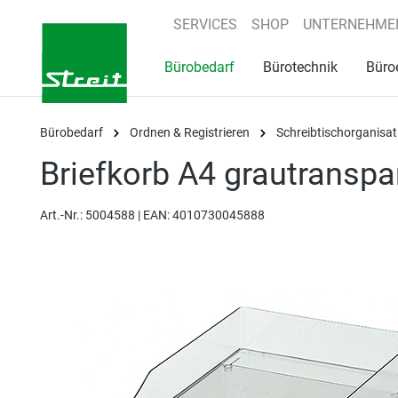
springen
Zur Hauptnavigation springen
SERVICES
SHOP
UNTERNEHME
Bürobedarf
Bürotechnik
Büro
Bürobedarf
Ordnen & Registrieren
Schreibtischorganisat
Briefkorb A4 grautranspa
Art.-Nr.:
5004588 |
EAN: 4010730045888
Bildergalerie überspringen