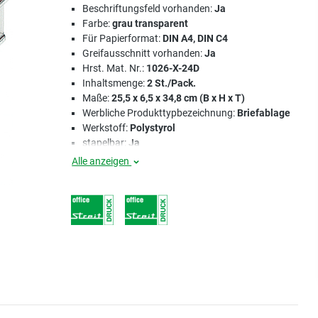
Beschriftungsfeld vorhanden:
Ja
Farbe:
grau transparent
Für Papierformat:
DIN A4, DIN C4
Greifausschnitt vorhanden:
Ja
Hrst. Mat. Nr.:
1026-X-24D
Inhaltsmenge:
2 St./Pack.
Maße:
25,5 x 6,5 x 34,8 cm (B x H x T)
Werbliche Produkttypbezeichnung:
Briefablage
Werkstoff:
Polystyrol
stapelbar:
Ja
Alle anzeigen