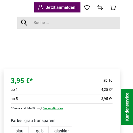
Jetzt anmelden!
3,95 €*
ab 10
ab
1
4,25 €*
Kundenservice
ab
5
3,95 €*
* Preise exkl. MwSt. zzgl.
Versandkosten
Farbe
: grau transparent
blau
gelb
glasklar