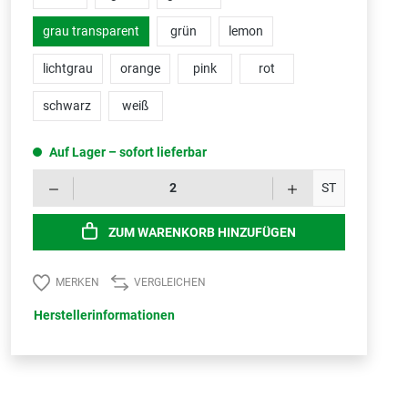
grau transparent
grün
lemon
lichtgrau
orange
pink
rot
schwarz
weiß
Auf Lager – sofort lieferbar
Produk
ST
ZUM WARENKORB HINZUFÜGEN
MERKEN
VERGLEICHEN
Herstellerinformationen