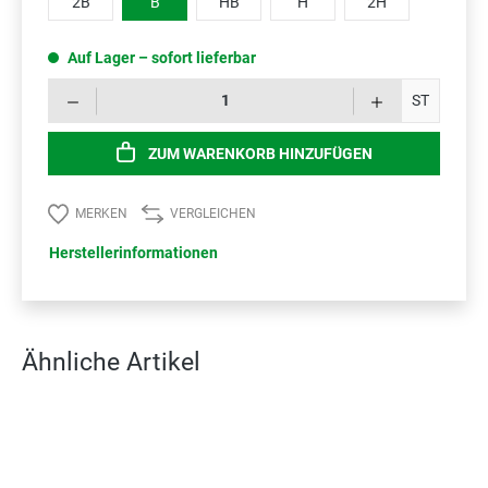
2B
B
HB
H
2H
Auf Lager – sofort lieferbar
Prod
ST
ZUM WARENKORB HINZUFÜGEN
MERKEN
VERGLEICHEN
Herstellerinformationen
Ähnliche Artikel