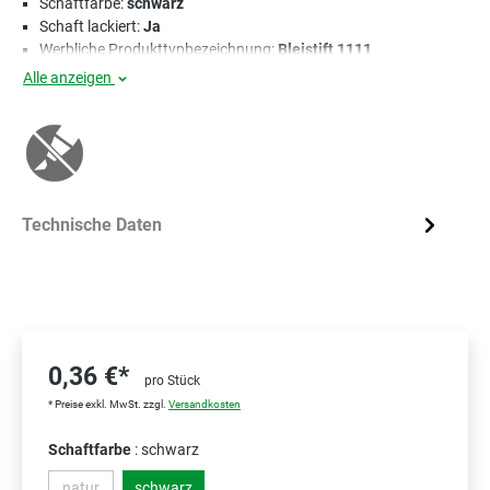
Schaftfarbe:
schwarz
Schaft lackiert:
Ja
Werbliche Produkttypbezeichnung:
Bleistift 1111
Alle anzeigen
Technische Daten
0,36 €*
pro Stück
* Preise exkl. MwSt. zzgl.
Versandkosten
Schaftfarbe
: schwarz
natur
schwarz