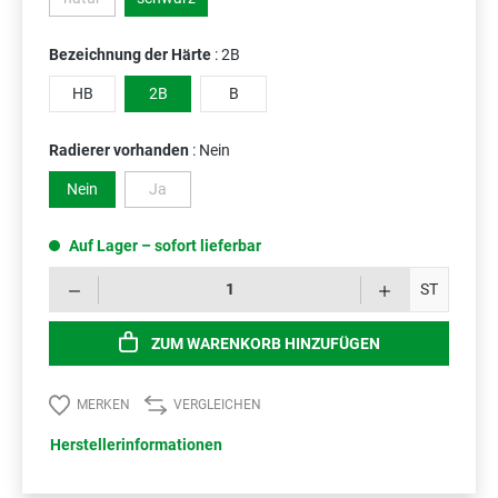
(Diese Option ist zurzeit nicht verfügbar.)
Bezeichnung der Härte
: 2B
HB
2B
B
Radierer vorhanden
: Nein
Nein
Ja
(Diese Option ist zurzeit nicht verfügbar.)
Auf Lager – sofort lieferbar
Prod
ST
ZUM WARENKORB HINZUFÜGEN
MERKEN
VERGLEICHEN
Herstellerinformationen