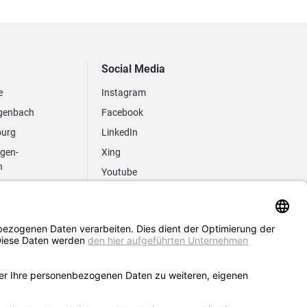
Social Media
e
Instagram
genbach
Facebook
burg
LinkedIn
ngen-
Xing
n
Youtube