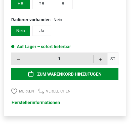
HB
2B
B
Radierer vorhanden
: Nein
Nein
Ja
Auf Lager – sofort lieferbar
Produk
ST
ZUM WARENKORB HINZUFÜGEN
MERKEN
VERGLEICHEN
Herstellerinformationen