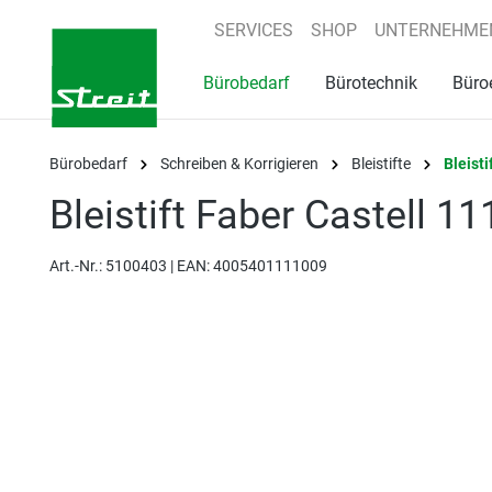
springen
Zur Hauptnavigation springen
SERVICES
SHOP
UNTERNEHME
Bürobedarf
Bürotechnik
Büro
Bürobedarf
Schreiben & Korrigieren
Bleistifte
Bleisti
Bleistift Faber Castell 
Art.-Nr.:
5100403 |
EAN: 4005401111009
Bildergalerie überspringen