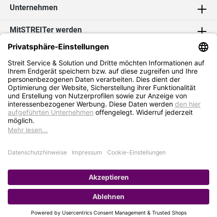
Unternehmen
MitSTREITer werden
Kontakt
Social Media
2026 Streit Service & Solution GmbH & Co. KG
* Alle Preise exkl. MwSt. zzgl.
Versandkosten
Impressum
Datenschutz
AGB
Hinweisgebersystem
Erklärung zur Barrierefreiheit
Verkauf nur an Selbstständige / Gewerbetreibende. Kein Verkauf an
Privat. Preise gelten nur bei Bestellung im Online-Shop