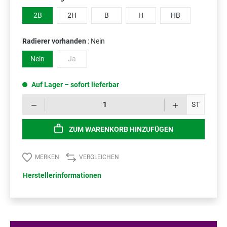
2B
2H
B
H
HB
Radierer vorhanden
: Nein
Nein
Ja
(Diese Option ist zurzeit nicht verfügbar.)
Auf Lager – sofort lieferbar
Prod
ST
ZUM WARENKORB HINZUFÜGEN
MERKEN
VERGLEICHEN
Herstellerinformationen