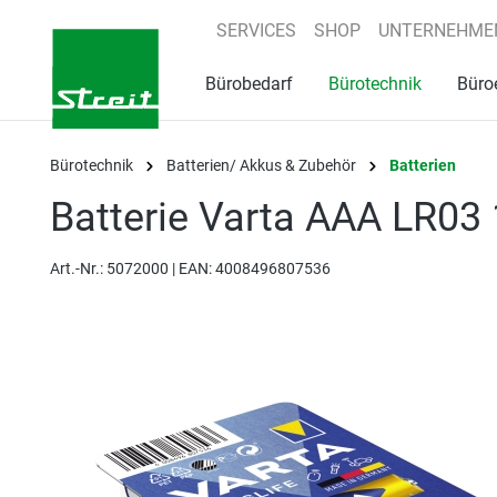
springen
Zur Hauptnavigation springen
SERVICES
SHOP
UNTERNEHME
Bürobedarf
Bürotechnik
Büro
Bürotechnik
Batterien/ Akkus & Zubehör
Batterien
Batterie Varta AAA LR03 
Art.-Nr.:
5072000 |
EAN: 4008496807536
Bildergalerie überspringen