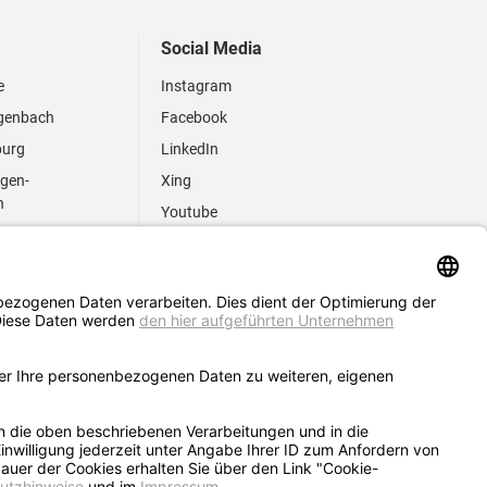
Social Media
e
Instagram
genbach
Facebook
burg
LinkedIn
ngen-
Xing
n
Youtube