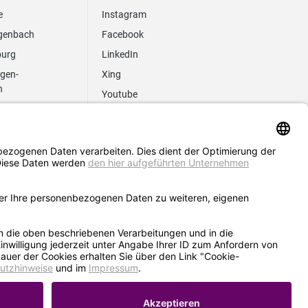
e
Instagram
genbach
Facebook
burg
LinkedIn
ngen-
Xing
n
Youtube
z
AGB
Hinweisgebersystem
Erklärung zur Barrierefreiheit