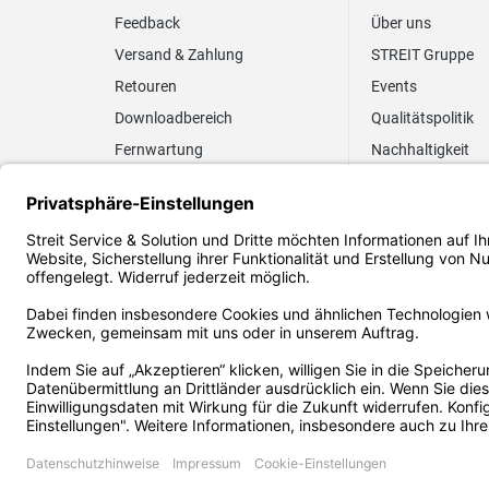
Feedback
Über uns
Versand & Zahlung
STREIT Gruppe
Retouren
Events
Downloadbereich
Qualitätspolitik
Fernwartung
Nachhaltigkeit
Lieferrhythmus anpassen
Umweltpolitik
Elektronischer
Zertifizierung
Rechnungsversand
FAQ EUDR
2026 Streit Service & Solution GmbH & Co. KG