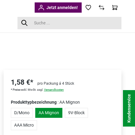
Jetzt anmelden!
1,58 €*
pro Packung á 4 Stück
* Preise exkl. MwSt. zzgl.
Versandkosten
Kundenservice
Produkttypbezeichnung
: AA Mignon
D/Mono
AA Mignon
9V-Block
AAA Micro