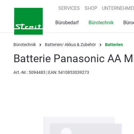
springen
Zur Hauptnavigation springen
SERVICES
SHOP
UNTERNEHME
Bürobedarf
Bürotechnik
Büro
Bürotechnik
Batterien/ Akkus & Zubehör
Batterien
Batterie Panasonic AA M
Art.-Nr.:
5094483 |
EAN: 5410853039273
Bildergalerie überspringen