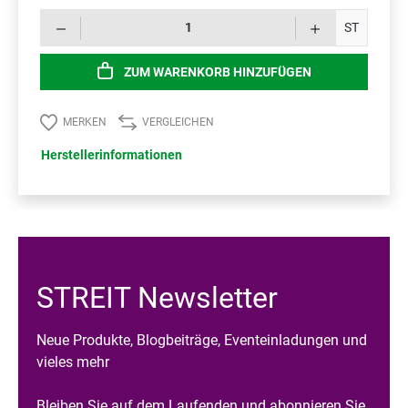
Prod
ST
ZUM WARENKORB HINZUFÜGEN
MERKEN
VERGLEICHEN
Herstellerinformationen
STREIT Newsletter
Neue Produkte, Blogbeiträge, Eventeinladungen und
vieles mehr
Bleiben Sie auf dem Laufenden und abonnieren Sie