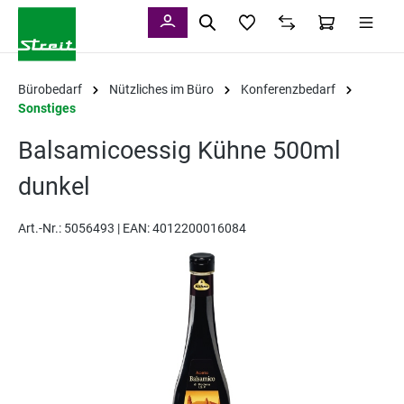
alt springen
Bürobedarf
Nützliches im Büro
Konferenzbedarf
Sonstiges
Balsamicoessig Kühne 500ml
dunkel
Art.-Nr.:
5056493 |
EAN: 4012200016084
Bildergalerie überspringen