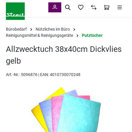
alt springen
Bürobedarf
Nützliches im Büro
Reinigungsmittel & Reinigungsgeräte
Putztücher
Allzwecktuch 38x40cm Dickvlies
gelb
Art.-Nr.:
5096876 |
EAN: 4010730070248
Bildergalerie überspringen