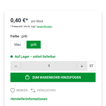
0,40 €*
pro Stück
* Preise exkl. MwSt. zzgl.
Versandkosten
Farbe
: gelb
blau
gelb
Auf Lager – sofort lieferbar
Prod
ST
ZUM WARENKORB HINZUFÜGEN
MERKEN
VERGLEICHEN
Herstellerinformationen