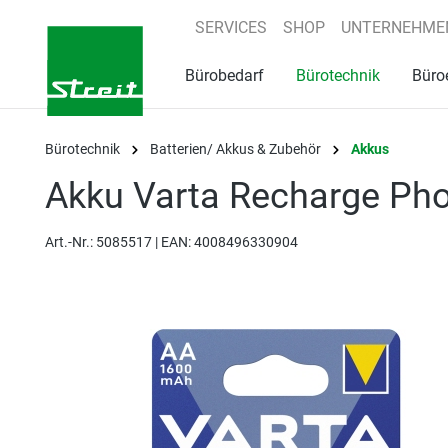
springen
Zur Hauptnavigation springen
SERVICES
SHOP
UNTERNEHME
Bürobedarf
Bürotechnik
Büro
Bürotechnik
Batterien/ Akkus & Zubehör
Akkus
Akku Varta Recharge Pho
Art.-Nr.:
5085517 |
EAN: 4008496330904
Bildergalerie überspringen