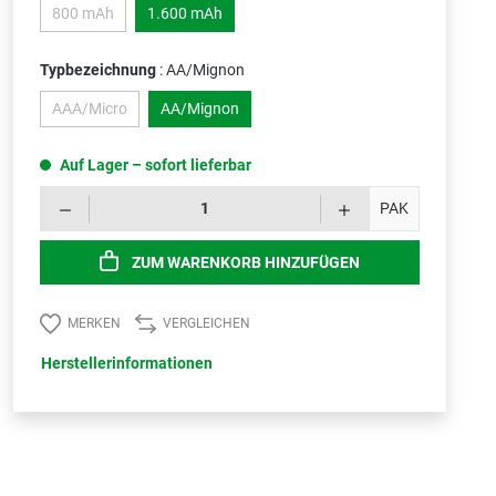
800 mAh
1.600 mAh
(Diese Option ist zurzeit nicht verfügbar.)
Typbezeichnung
: AA/Mignon
AAA/Micro
AA/Mignon
(Diese Option ist zurzeit nicht verfügbar.)
Auf Lager – sofort lieferbar
Produk
PAK
ZUM WARENKORB HINZUFÜGEN
MERKEN
VERGLEICHEN
Herstellerinformationen