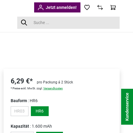
Jetzt anmelden!
6,29 €*
pro Packung á 2 Stück
* Preise exkl. MwSt. zzgl.
Versandkosten
Kundenservice
Bauform
: HR6
HR03
HR6
(Diese Option ist zurzeit nicht verfügbar.)
Kapazität
: 1.600 mAh