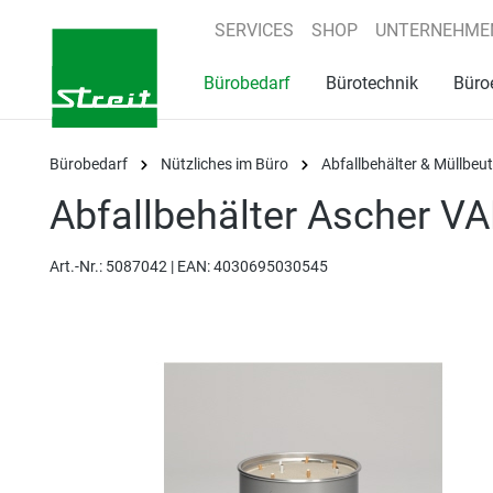
springen
Zur Hauptnavigation springen
SERVICES
SHOP
UNTERNEHME
Bürobedarf
Bürotechnik
Büro
Bürobedarf
Nützliches im Büro
Abfallbehälter & Müllbeut
Abfallbehälter Ascher V
Art.-Nr.:
5087042 |
EAN: 4030695030545
Bildergalerie überspringen