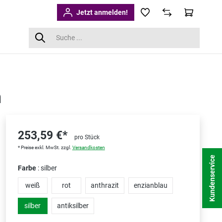
Jetzt anmelden!
m
253,59 €*
pro Stück
* Preise exkl. MwSt. zzgl.
Versandkosten
Kundenservice
Farbe
: silber
weiß
rot
anthrazit
enzianblau
silber
antiksilber