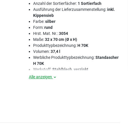
Anzahl der Sortierfächer:
1 Sortierfach
Ausführung der Lieferzusammenstellung:
inkl.
Kippensieb
Farbe:
silber
Form:
rund
Hrst. Mat. Nr.:
3054
Maße:
32 x 70 cm (Ø x H)
Produkttypbezeichnung:
H 70K
Volumen:
37,4 l
Werbliche Produkttypbezeichnung:
Standascher
H 70K
Werkstoff:
Stahlblech, verzinkt
Alle anzeigen