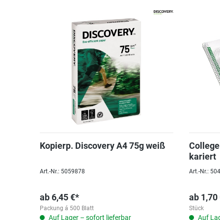
Kopierp. Discovery A4 75g weiß
College
kariert
Art.-Nr.: 5059878
Art.-Nr.: 5
ab
6,45 €*
ab
1,70
Packung á 500 Blatt
Stück
Auf Lager – sofort lieferbar
Auf Lag