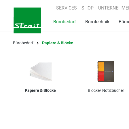
springen
Zur Hauptnavigation springen
SERVICES
SHOP
UNTERNEHME
Bürobedarf
Bürotechnik
Büro
Bürobedarf
Papiere & Blöcke
Papiere & Blöcke
Blöcke/ Notizbücher