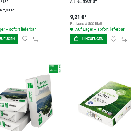
002185
Art.-Nr.: 5035157
ab
2,43 €*
9,21 €*
Packung á 500 Blatt
er – sofort lieferbar
Auf Lager – sofort lieferbar
ZUFÜGEN
HINZUFÜGEN