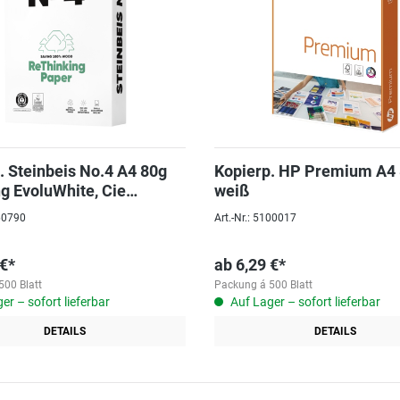
. Steinbeis No.4 A4 80g
Kopierp. HP Premium A4
ng EvoluWhite, Cie
weiß
EIßE
060790
Art.-Nr.: 5100017
 €*
ab
6,29 €*
500 Blatt
Packung á 500 Blatt
er – sofort lieferbar
Auf Lager – sofort lieferbar
DETAILS
DETAILS