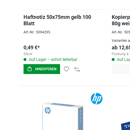
Haftnotiz 50x75mm gelb 100
Kopierp
Blatt
80g we
Art.-Nr.: 5094295
Art.-Nr.: 5
Varianten 
0,49 €*
ab
12,6
Stück
Packung á 
Auf Lager – sofort lieferbar
Auf Lag
HINZUFÜGEN