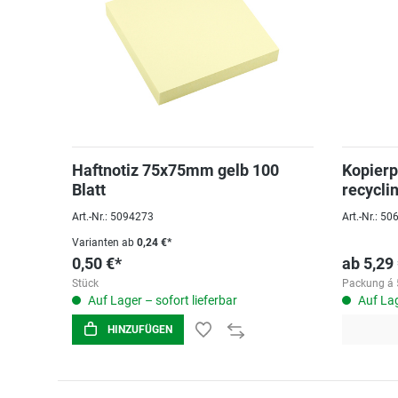
Haftnotiz 75x75mm gelb 100
Kopierp
Blatt
recycli
135ERW
Art.-Nr.: 5094273
Art.-Nr.: 5
Varianten ab
0,24 €*
0,50 €*
ab
5,29
Stück
Packung á 
Auf Lager – sofort lieferbar
Auf Lag
HINZUFÜGEN