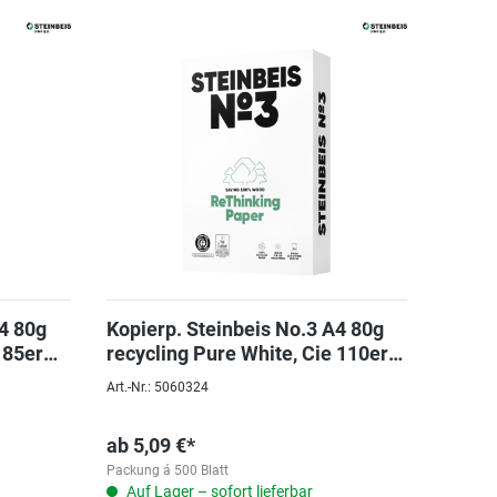
A4 80g
Kopierp. Steinbeis No.3 A4 80g
 85er
recycling Pure White, Cie 110er
Weiße
Art.-Nr.: 5060324
ab
5,09 €*
Packung á 500 Blatt
Auf Lager – sofort lieferbar