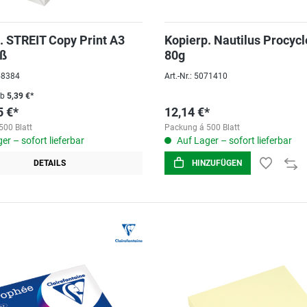
. STREIT Copy Print A3
Kopierp. Nautilus Procycl
iß
80g
058384
Art.-Nr.: 5071410
ab
5,39 €*
5 €*
12,14 €*
500 Blatt
Packung á 500 Blatt
er – sofort lieferbar
Auf Lager – sofort lieferbar
DETAILS
HINZUFÜGEN