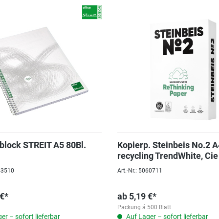
block STREIT A5 80Bl.
Kopierp. Steinbeis No.2 
recycling TrendWhite, Cie
WEIßE
043510
Art.-Nr.: 5060711
 €*
ab
5,19 €*
Packung á 500 Blatt
er – sofort lieferbar
Auf Lager – sofort lieferbar