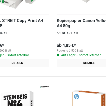
. STREIT Copy Print A4
Kopierpapier Canon Yello
iß
A4 80g
058364
Art.-Nr.: 5041546
 €*
ab
4,85 €*
500 Blatt
Packung á 500 Blatt
er – sofort lieferbar
Auf Lager – sofort lieferbar
DETAILS
DETAILS