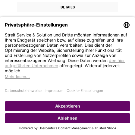
DETAILS
1
2
3
4
5
STREIT Newsletter
Neue Produkte, Blogbeiträge, Eventeinladungen und
vieles mehr
Bleiben Sie auf dem Laufenden und abonnieren Sie
gerne unseren Newsletter: